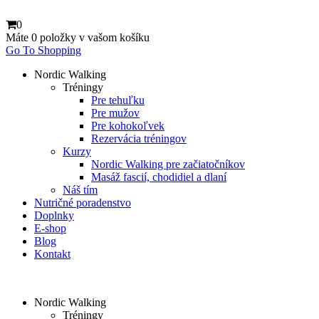
0
Máte
0 položky
v vašom košíku
Go To Shopping
Nordic Walking
Tréningy
Pre tehuľku
Pre mužov
Pre kohokoľvek
Rezervácia tréningov
Kurzy
Nordic Walking pre začiatočníkov
Masáž fascií, chodidiel a dlaní
Náš tím
Nutričné poradenstvo
Doplnky
E-shop
Blog
Kontakt
Nordic Walking
Tréningy