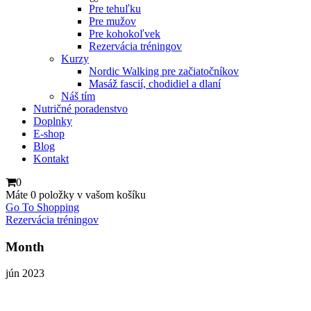
Pre tehuľku
Pre mužov
Pre kohokoľvek
Rezervácia tréningov
Kurzy
Nordic Walking pre začiatočníkov
Masáž fascií, chodidiel a dlaní
Náš tím
Nutričné poradenstvo
Doplnky
E-shop
Blog
Kontakt
0
Máte
0 položky
v vašom košíku
Go To Shopping
Rezervácia tréningov
Month
jún 2023