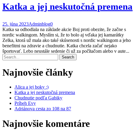
Katka a jej neskutočná premena
25. júna 2023
Admin
blog
0
Katka sa odhodlala na základe akcie Boj proti obezite, že začne s
nordic walkingom. Myslím si, že to bolo aj vďaka jej kamarátky
Zelka, ktorá už mala ako také skúsenosti s nordic walkingom a jeho
benefitmi na zdravie a chudnutie. Katka chcela začať nejako
športovať. Lebo neustále sedenie či už za počítačom alebo v aute...
Najnovšie články
Alica a jej boky :)
Katka a jej neskutočná premena
Chudnutie podľa Gabiky
Príbeh Evy
Adriánova cesta zo 108 na 87
Najnovšie komentáre